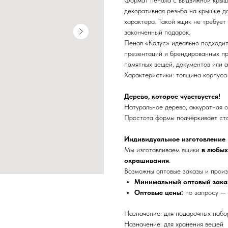
Формат пенала с выдвижной крышк
декоративная резьба на крышке д
характера. Такой ящик не требует
законченный подарок.
Пенал «Колус» идеально подходит
презентаций и брендированных пр
памятных вещей, документов или а
Характеристики: толщина корпуса -
Дерево, которое чувствуется!
Натуральное дерево, аккуратная о
Простота формы подчёркивает ста
Индивидуальное изготовление
Мы изготавливаем ящики
в любых
окрашивания
.
Возможны оптовые заказы и произ
Минимальный оптовый зака
Оптовые цены:
по запросу 
Назначение: для подарочных набо
Назначение: для хранения вещей