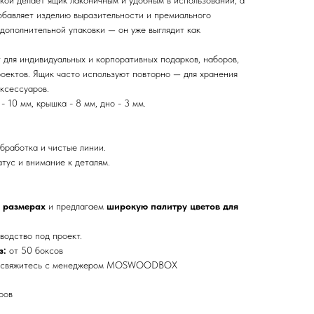
ой делает ящик лаконичным и удобным в использовании, а
обавляет изделию выразительности и премиального
 дополнительной упаковки — он уже выглядит как
 для индивидуальных и корпоративных подарков, наборов,
оектов. Ящик часто используют повторно — для хранения
ксессуаров.
 10 мм, крышка - 8 мм, дно - 3 мм.
бработка и чистые линии.
тус и внимание к деталям.
 размерах
и предлагаем
широкую палитру цветов для
водство под проект.
з:
от 50 боксов
— свяжитесь с менеджером MOSWOODBOX
ров