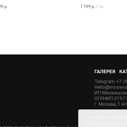
90
р.
1 199
р.
/
1 pc
ГАЛЕРЕЯ
КА
Telegram +7 (
Hello@moswoo
ИП Михальков
ОГРНИП 3197
г. Москва, 1-
Продолжая использоват
файлов соокіе, которы