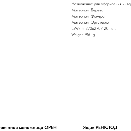
Назначение: для оформления инте
Материал: Дерево
Материал: Фанера
Материал: Оргстекло
LxWxH: 270x270x120 mm
Weight: 950 g
ревянная менажница ОРЕН
Ящик РЕНКЛОД