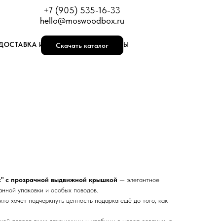
+7 (905) 535-16-33
hello@moswoodbox.ru
ДОСТАВКА И ОПЛАТА
КОНТАКТЫ
Скачать каталог
с" с прозрачной выдвижной крышкой
— элегантное
анной упаковки и особых поводов.
кто хочет подчеркнуть ценность подарка ещё до того, как