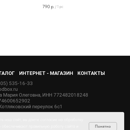
790
р.
/
1 pc
ТАЛОГ
ИНТЕРНЕТ - МАГАЗИН
КОНТАКТЫ
905) 535-16-33
dbox.ru
а Мария Олеговна, ИНН 772482018248
74600652902
й Котляковский переулок 6с1
ь наш сайт, вы даете согласие на обработку
е обеспечивают правильную работу сайта и
Понятно