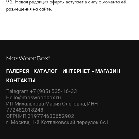
9.2. Новая редакция оферты вступает в силу с момента её
размещения на сайте.
ГАЛЕРЕЯ
КАТАЛОГ
ИНТЕРНЕТ - МАГАЗИН
КОНТАКТЫ
Telegram +7 (905) 535-16-33
Hello@moswoodbox.ru
ИП Михалькова Мария Олеговна, ИНН
772482018248
ОГРНИП 319774600652902
г. Москва, 1-й Котляковский переулок 6с1