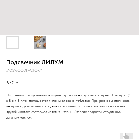
Подсвечник ЛИЛУМ
MOSWOODFACTORY
650
р.
Подсвечник декоративный в форме сердца из натурального дерева. Размер - 9,5
х 8 см. Внутри помещается маленькая свеча-таблетка. Прекрасное дополнение
интерьера, романтического ужина при свечах, а также приятный подарок для
друзей и коллег. Материал изделия - ясень. Изделие покрыто натруальным
льняным маслом.