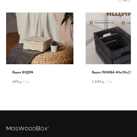
Ящик БУДРА
Ящик ЛИМБА 40х30х25 с
699
р.
2 699
р.
/
1 pc
/
1 pc