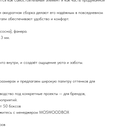
ится как самостоятельный элемент и как часть продуманной
и аккуратная сборка делают его надёжным в повседневном
тали обеспечивают удобство и комфорт.
сосна), фанера.
 3 мм.
что внутри, и создаёт ощущение уюта и заботы.
размерах и предлагаем широкую палитру оттенков для
водство под конкретные проекты — для брендов,
роприятий.
т 50 боксов
вяжитесь с менеджером MOSWOODBOX
ров