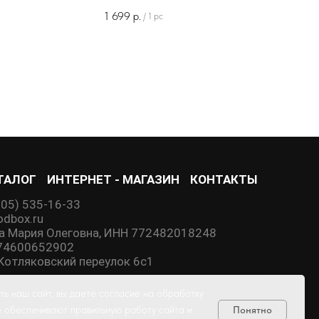
1 699
р.
/
1 pc
ТАЛОГ
ИНТЕРНЕТ - МАГАЗИН
КОНТАКТЫ
905) 535-16-33
dbox.ru
а Мария Олеговна, ИНН 772482018248
74600652902
й Котляковский переулок 6с1
ь наш сайт, вы даете согласие на обработку
е обеспечивают правильную работу сайта и
Понятно