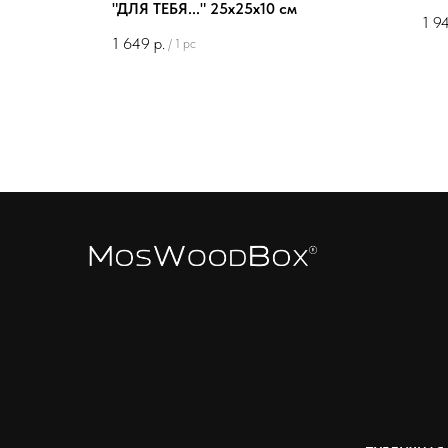
"ДЛЯ ТЕБЯ..." 25х25х10 см
1 9
1 649
р.
/
1 pc