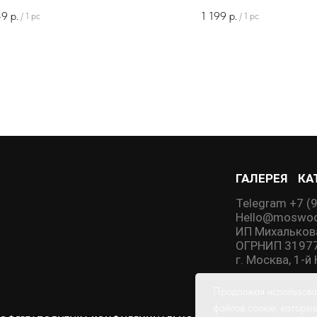
49
р.
1 199
р.
/
1 pc
/
1 pc
ГАЛЕРЕЯ
КА
Telegram +7 (
Hello@moswoo
ИП Михальков
ОГРНИП 3197
г. Москва, 1-
Продолжая использоват
файлов соокіе, которы