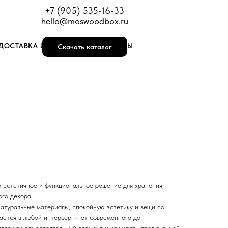
+7 (905) 535-16-33
hello@moswoodbox.ru
ДОСТАВКА И ОПЛАТА
КОНТАКТЫ
Скачать каталог
 эстетичное и функциональное решение для хранения,
ого декора.
натуральные материалы, спокойную эстетику и вещи со
вается в любой интерьер — от современного до