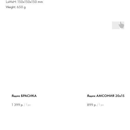
LxWxH: 150x150x150 mm
Weight: 650 g
Ящик БРАСИКА
Ящик АМСОНИЯ 20х15х10
1 399
р.
899
р.
/
1 pc
/
1 pc