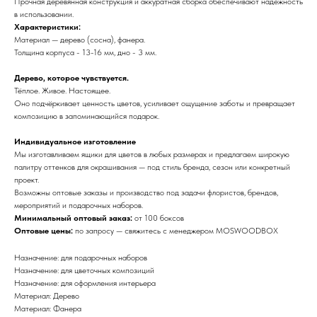
Прочная деревянная конструкция и аккуратная сборка обеспечивают надёжность
в использовании.
Характеристики:
Материал — дерево (сосна), фанера.
Толщина корпуса - 13-16 мм, дно - 3 мм.
Дерево, которое чувствуется.
Тёплое. Живое. Настоящее.
Оно подчёркивает ценность цветов, усиливает ощущение заботы и превращает
композицию в запоминающийся подарок.
Индивидуальное изготовление
Мы изготавливаем ящики для цветов в любых размерах и предлагаем широкую
палитру оттенков для окрашивания — под стиль бренда, сезон или конкретный
проект.
Возможны оптовые заказы и производство под задачи флористов, брендов,
мероприятий и подарочных наборов.
Минимальный оптовый заказ:
от 100 боксов
Оптовые цены:
по запросу — свяжитесь с менеджером MOSWOODBOX
Назначение: для подарочных наборов
Назначение: для цветочных композиций
Назначение: для оформления интерьера
Материал: Дерево
Материал: Фанера