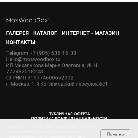
ГАЛЕРЕЯ
КАТАЛОГ
ИНТЕРНЕТ - МАГАЗИН
КОНТАКТЫ
Telegram +7 (905) 535-16-33
Hello@moswoodbox.ru
ИП Михалькова Мария Олеговна, ИНН
772482018248
ОГРНИП 319774600652902
г. Москва, 1-й Котляковский переулок 6с1
ПУБЛИЧНАЯ ОФЕРТА
ПОЛИТИКА КОНФИДЕНЦИАЛЬНОСТИ
ПОЛЬЗОВАТЕЛЬСКОЕ СОГЛАШЕНИЕ
Продолжая использовать наш сайт, вы даете согласие на
обработку файлов соокіе, которые обеспечивают
Понятно
правильную работу сайта и соглашаетесь с нашей