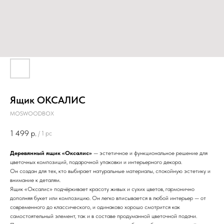
Ящик ОКСАЛИС
MOSWOODBOX
1 499
р.
/
1 pc
Деревянный ящик «Оксалис»
— эстетичное и функциональное решение для
цветочных композиций, подарочной упаковки и интерьерного декора.
Он создан для тех, кто выбирает натуральные материалы, спокойную эстетику и
внимание к деталям.
Ящик «Оксалис» подчёркивает красоту живых и сухих цветов, гармонично
дополняя букет или композицию. Он легко вписывается в любой интерьер — от
современного до классического, и одинаково хорошо смотрится как
самостоятельный элемент, так и в составе продуманной цветочной подачи.