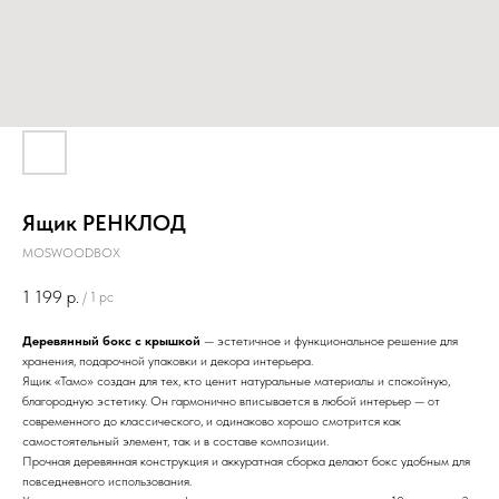
Ящик РЕНКЛОД
MOSWOODBOX
1 199
р.
/
1 pc
Деревянный бокс с крышкой
— эстетичное и функциональное решение для
хранения, подарочной упаковки и декора интерьера.
Ящик «Тамо» создан для тех, кто ценит натуральные материалы и спокойную,
благородную эстетику. Он гармонично вписывается в любой интерьер — от
современного до классического, и одинаково хорошо смотрится как
самостоятельный элемент, так и в составе композиции.
Прочная деревянная конструкция и аккуратная сборка делают бокс удобным для
повседневного использования.