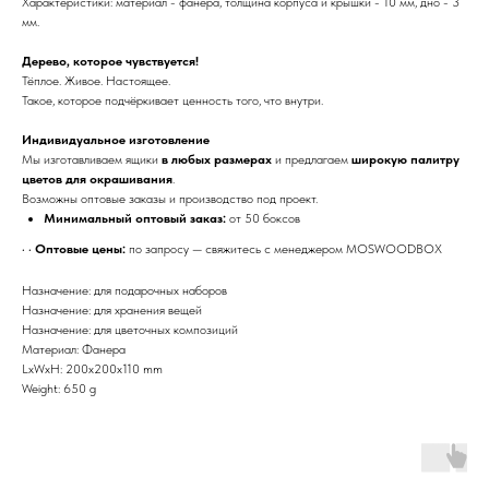
Характеристики: материал - фанера, толщина корпуса и крышки - 10 мм, дно - 3
мм.
Дерево, которое чувствуется!
Тёплое. Живое. Настоящее.
Такое, которое подчёркивает ценность того, что внутри.
Индивидуальное изготовление
Мы изготавливаем ящики
в любых размерах
и предлагаем
широкую палитру
цветов для окрашивания
.
Возможны оптовые заказы и производство под проект.
Минимальный оптовый заказ:
от 50 боксов
• •
Оптовые цены:
по запросу — свяжитесь с менеджером MOSWOODBOX
Назначение: для подарочных наборов
Назначение: для хранения вещей
Назначение: для цветочных композиций
Материал: Фанера
LxWxH: 200x200x110 mm
Weight: 650 g