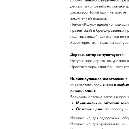
декоративная резьба на крышке д
характера. Такой ящик не требует
законченный подарок.
Пенал «Колус» идеально подходит
презентаций и брендированных пр
памятных вещей, документов или а
Характеристики: толщина корпуса 
Дерево, которое чувствуется!
Натуральное дерево, аккуратная о
Простота формы подчёркивает ста
Индивидуальное изготовление
Мы изготавливаем ящики
в любых
окрашивания
.
Возможны оптовые заказы и произ
Минимальный оптовый зака
Оптовые цены:
по запросу 
Назначение: для подарочных набо
Назначение: для хранения вещей