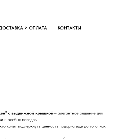
ДОСТАВКА И ОПЛАТА
КОНТАКТЫ
кен" с выдвижной крышкой
— элегантное решение для
и и особых поводов.
кто хочет подчеркнуть ценность подарка ещё до того, как
ой делает ящик лаконичным и удобным в использовании, а