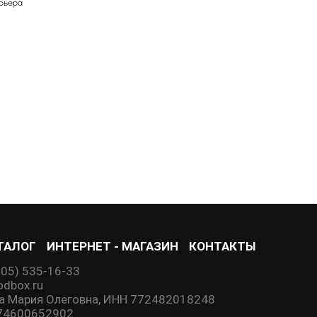
рьера
ТАЛОГ
ИНТЕРНЕТ - МАГАЗИН
КОНТАКТЫ
905) 535-16-33
dbox.ru
а Мария Олеговна, ИНН 772482018248
74600652902