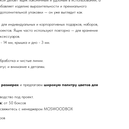
обавляет изделию выразительности и премиального
 дополнительной упаковки — он уже выглядит как
 для индивидуальных и корпоративных подарков, наборов,
оектов. Ящик часто используют повторно — для хранения
ксессуаров.
- 14 мм, крышка и дно - 3 мм.
бработка и чистые линии.
тус и внимание к деталям.
 размерах
и предлагаем
широкую палитру цветов для
водство под проект.
з:
от 50 боксов
— свяжитесь с менеджером MOSWOODBOX
ров