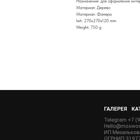
Назначение: для оформления инте
Материал: Дерево
Материал: Фанера
lwh: 270x270x120 mm
Weight: 750 g
ГАЛЕРЕЯ
КА
Telegram +7 (
Hello@moswoo
ИП Михальков
ОГРНИП 3197