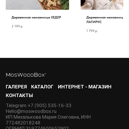
Деревянная менажница ХЕДЕР
Деревянная менажница
ЛАТИРУС
2 199
р.
1 799
р.
ГАЛЕРЕЯ
КАТАЛОГ
ИНТЕРНЕТ - МАГАЗИН
КОНТАКТЫ
Telegram +7 (905) 535-16-33
Hello@moswoodbox.ru
ИП Михалькова Мария Олеговна, ИНН
772482018248
ОГРНИП 319774600652902