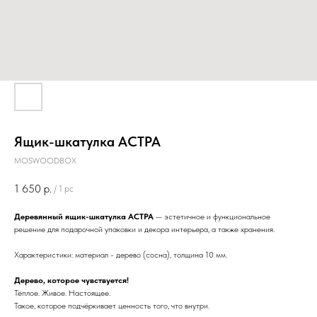
Ящик-шкатулка АСТРА
MOSWOODBOX
1 650
р.
/
1 pc
Деревянный ящик-шкатулка АСТРА
— эстетичное и функциональное
решение для подарочной упаковки и декора интерьера, а также хранения.
Характеристики: материал - дерево (сосна), толщина 10 мм.
Дерево, которое чувствуется!
Тёплое. Живое. Настоящее.
Такое, которое подчёркивает ценность того, что внутри.