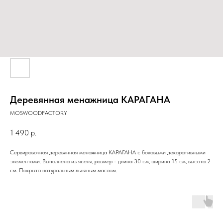
Деревянная менажница КАРАГАНА
MOSWOODFACTORY
1 490
р.
Сервировочная деревянная менажница КАРАГАНА с боковыми декоративными
элементами. Выполнена из ясеня, размер - длина 30 см, ширина 15 см, высота 2
см. Покрыта натуральным льняным маслом.