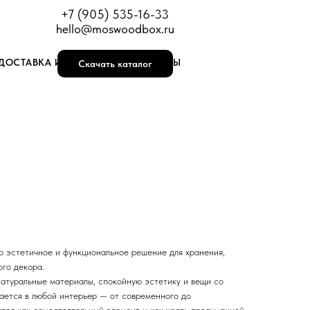
+7 (905) 535-16-33
hello@moswoodbox.ru
ДОСТАВКА И ОПЛАТА
КОНТАКТЫ
Скачать каталог
о эстетичное и функциональное решение для хранения,
ого декора.
натуральные материалы, спокойную эстетику и вещи со
вается в любой интерьер — от современного до