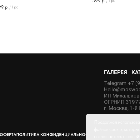
1 399
р.
/
1 pc
99
р.
/
1 pc
ГАЛЕРЕЯ
КА
Telegram +7 (
Hello@moswoo
ИП Михальков
ОГРНИП 3197
г. Москва, 1-
Продолжая использоват
файлов соокіе, которы
 ОФЕРТА
ПОЛИТИКА КОНФИДЕНЦИАЛЬНОСТИ
ПОЛЬЗОВАТЕЛЬСКОЕ 
соглашаетесь с наше