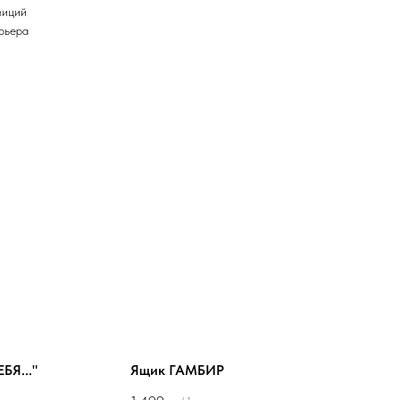
зиций
рьера
БЯ..."
Ящик ГАМБИР