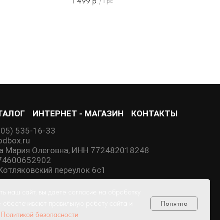
1 499
р.
/
1 pc
ТАЛОГ
ИНТЕРНЕТ - МАГАЗИН
КОНТАКТЫ
905) 535-16-33
dbox.ru
а Мария Олеговна, ИНН 772482018248
74600652902
й Котляковский переулок 6с1
ь наш сайт, вы даете согласие на обработку
е обеспечивают правильную работу сайта и
Понятно
СОГЛАШЕНИЕ
й
Политикой безопасности