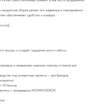
ится как самостоятельный элемент и как часть продуманной
и аккуратная сборка делают его надёжным в повседневном
тали обеспечивают удобство и комфорт.
сосна).
что внутри, и создаёт ощущение уюта и заботы.
размерах и предлагаем широкую палитру оттенков для
водство под конкретные проекты — для брендов,
роприятий.
т 50 боксов
вяжитесь с менеджером MOSWOODBOX
ров