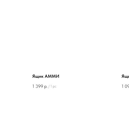
Ящик АММИ
Ящ
1 399
р.
1 0
/
1 pc