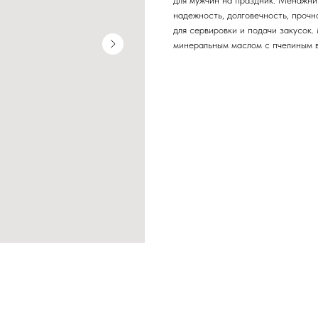
для мужчин на праздник. Менажни
надежность, долговечность, прочн
для сервировки и подачи закусок
минеральным маслом с пчелиным в