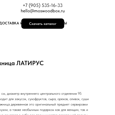
+7 (905) 535-16-33
hello@moswoodbox.ru
ДОСТАВКА И ОПЛАТА
КОНТАКТЫ
Скачать каталог
жница ЛАТИРУС
 см, диаметр внутреннего центрального отделения 95
дит для закусок, сухофруктов, сыра, орехов, оливок, суши
нажница деревянная это оригинальный предмет сервировки
ухни, а также необычным подарком как для женщин, так и