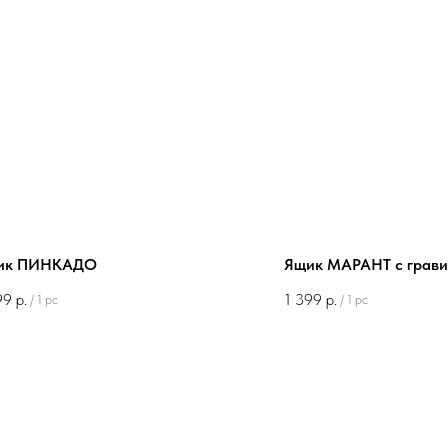
ик ПИНКАДО
Ящик МАРАНТ с грав
99
р.
1 399
р.
/
1 pc
/
1 pc