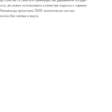
ца сочетает в себе все преимущества деревянной посуды -
ость, ее можно использовать в качестве подноса и тарелки
. Менажница пропитана 100% экологически чистым
оском без запаха и вкуса.