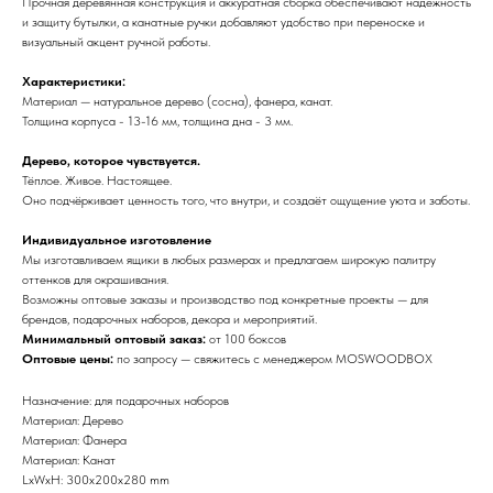
Прочная деревянная конструкция и аккуратная сборка обеспечивают надёжность
и защиту бутылки, а канатные ручки добавляют удобство при переноске и
визуальный акцент ручной работы.
Характеристики:
Материал — натуральное дерево (сосна), фанера, канат.
Толщина корпуса - 13-16 мм, толщина дна - 3 мм.
Дерево, которое чувствуется.
Тёплое. Живое. Настоящее.
Оно подчёркивает ценность того, что внутри, и создаёт ощущение уюта и заботы.
Индивидуальное изготовление
Мы изготавливаем ящики в любых размерах и предлагаем широкую палитру
оттенков для окрашивания.
Возможны оптовые заказы и производство под конкретные проекты — для
брендов, подарочных наборов, декора и мероприятий.
Минимальный оптовый заказ:
от 100 боксов
Оптовые цены:
по запросу — свяжитесь с менеджером MOSWOODBOX
Назначение: для подарочных наборов
Материал: Дерево
Материал: Фанера
Материал: Канат
LxWxH: 300x200x280 mm