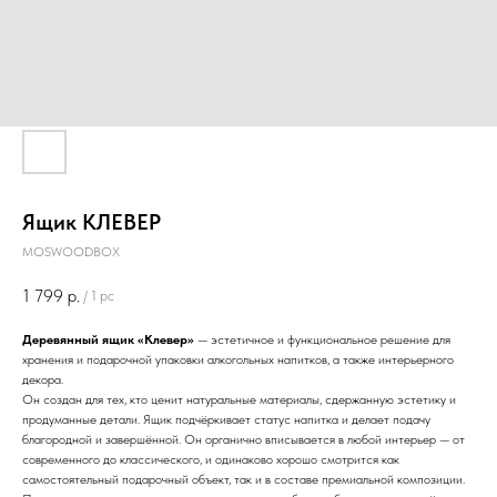
Ящик КЛЕВЕР
MOSWOODBOX
1 799
р.
/
1 pc
Деревянный ящик «Клевер»
— эстетичное и функциональное решение для
хранения и подарочной упаковки алкогольных напитков, а также интерьерного
декора.
Он создан для тех, кто ценит натуральные материалы, сдержанную эстетику и
продуманные детали. Ящик подчёркивает статус напитка и делает подачу
благородной и завершённой. Он органично вписывается в любой интерьер — от
современного до классического, и одинаково хорошо смотрится как
самостоятельный подарочный объект, так и в составе премиальной композиции.