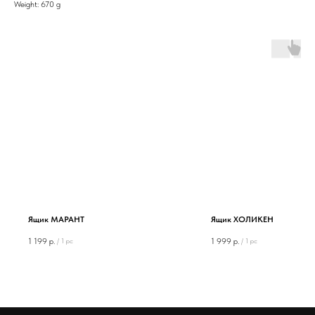
Weight: 670 g
Ящик МАРАНТ
Ящик ХОЛИКЕН
1 199
р.
1 999
р.
/
1 pc
/
1 pc