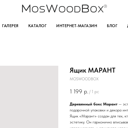
ГАЛЕРЕЯ
КАТАЛОГ
ИНТЕРНЕТ-МАГАЗИН
БЛОГ
Ящик МАРАНТ
MOSWOODBOX
1 199
р.
/
1 pc
Деревянный бокс Марант
— эст
подарочной упаковки и декора ин
Ящик «Марант» создан для тех, к
эстетику. Он гармонично вписыва