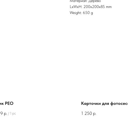
Материал: Дерево
LxWxH: 200x200x85 mm
Weight: 650 g
ик РЕО
Карточки для фотосес
99
р.
1 250
р.
/
1 pc