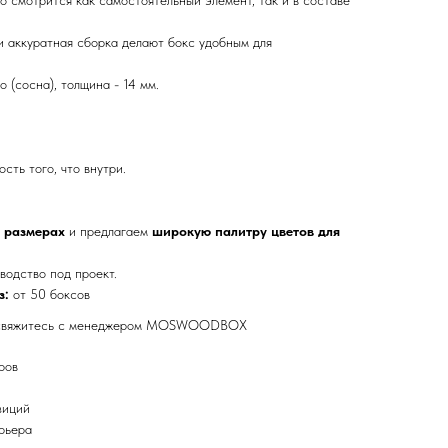
о смотрится как самостоятельный элемент, так и в составе
и аккуратная сборка делают бокс удобным для
 (сосна), толщина - 14 мм.
сть того, что внутри.
 размерах
и предлагаем
широкую палитру цветов для
водство под проект.
з:
от 50 боксов
 свяжитесь с менеджером MOSWOODBOX
ров
зиций
рьера