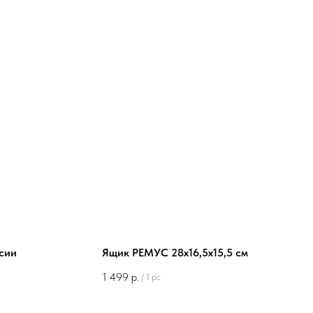
сии
Ящик РЕМУС 28х16,5х15,5 см
1 499
р.
/
1 pc