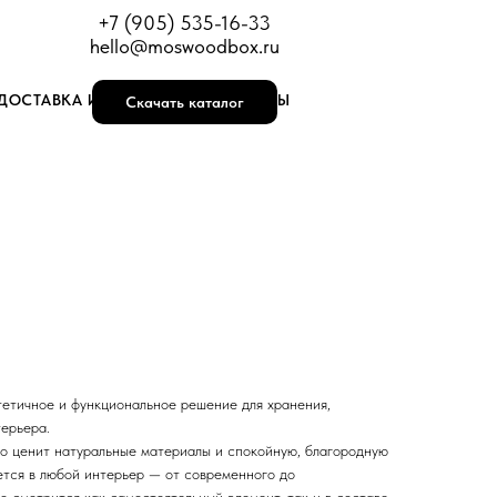
+7 (905) 535-16-33
hello@moswoodbox.ru
ДОСТАВКА И ОПЛАТА
КОНТАКТЫ
Скачать каталог
етичное и функциональное решение для хранения,
терьера.
то ценит натуральные материалы и спокойную, благородную
ется в любой интерьер — от современного до