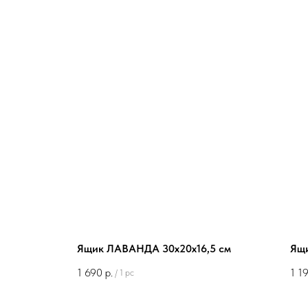
Ящик ЛАВАНДА 30х20х16,5 см
Ящ
1 690
р.
1 1
/
1 pc