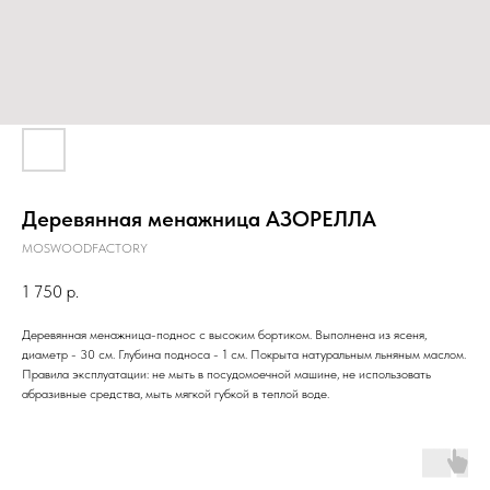
Деревянная менажница АЗОРЕЛЛА
MOSWOODFACTORY
1 750
р.
Деревянная менажница-поднос с высоким бортиком. Выполнена из ясеня,
диаметр - 30 см. Глубина подноса - 1 см. Покрыта натуральным льняным маслом.
Правила эксплуатации: не мыть в посудомоечной машине, не использовать
абразивные средства, мыть мягкой губкой в теплой воде.