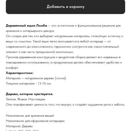
Добавить в корзину
Деревянный ящик Лимба
— это эстетичное и функциональное решение для
хранения и интерьерного декора.
Он создан для тех, кто выбирает натуральные материалы, спокойную эстетику и
вещи со смыслом. Такой ящик легко вписывается в любой интерьер — от
современного до классического, гармонично смотрится как самостоятельный
элемент и как часть продуманной композиции.
Прочная деревянная конструкция и аккуратная сборка делают его надёжным в
повседневном использовании, а продуманные детали обеспечивают удобство и
комфорт.
Характеристики:
Материал — натуральное дерево (сосна).
Толщина материала - 13-16 мм.
Дерево, которое чувствуется.
Тёплое. Живое. Настоящее.
Оно подчёркивает ценность того, что внутри, и создаёт ощущение уюта и заботы.
Назначение: для хранения вещей
Назначение: для оформления интерьера
Материал: Дерево