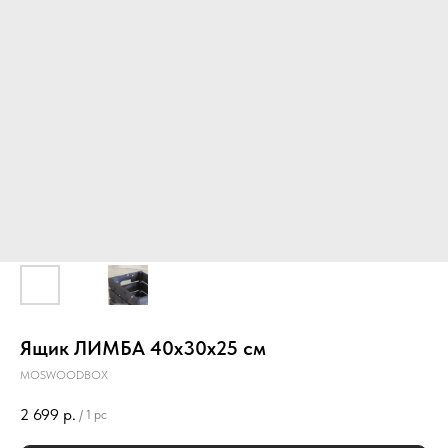
Ящик ЛИМБА 40х30х25 см
MOSWOODBOX
2 699
р.
/
1 pc