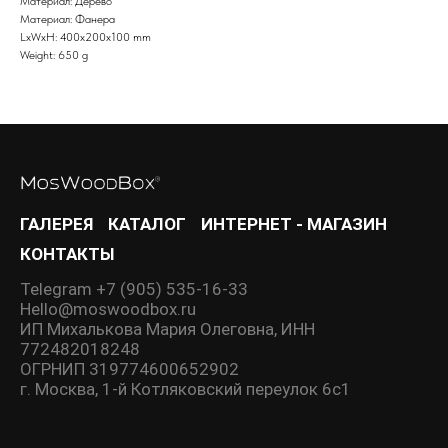
Материал: Дерево
Материал: Фанера
LxWxH: 400x200x100 mm
Weight: 650 g
ГАЛЕРЕЯ
КАТАЛОГ
ИНТЕРНЕТ - МАГАЗИН
КОНТАКТЫ
Telegram +7 (905) 535-16-33
Hello@moswoodbox.ru
ИП Михалькова Мария Олеговна, ИНН
772482018248
ОГРНИП 319774600652902
г. Москва, 1-й Котляковский переулок 6с1