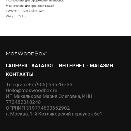
Назначение: для оформления интерьера
Назначение: для хранения вещей
LxWxH: 300x300x150 mm
Weight: 750 g
ГАЛЕРЕЯ
КАТАЛОГ
ИНТЕРНЕТ - МАГАЗИН
КОНТАКТЫ
Telegram +7 (905) 535-16-33
Hello@moswoodbox.ru
ИП Михалькова Мария Олеговна, ИНН
772482018248
ОГРНИП 319774600652902
г. Москва, 1-й Котляковский переулок 6с1