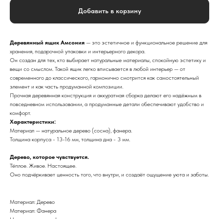
Добавить в корзину
Деревянный ящик Амсония
— это эстетичное и функциональное решение для
хранения, подарочной упаковки и интерьерного декора.
Он создан для тех, кто выбирает натуральные материалы, спокойную эстетику и
вещи со смыслом. Такой ящик легко вписывается в любой интерьер — от
современного до классического, гармонично смотрится как самостоятельный
элемент и как часть продуманной композиции.
Прочная деревянная конструкция и аккуратная сборка делают его надёжным в
повседневном использовании, а продуманные детали обеспечивают удобство и
комфорт.
Характеристики:
Материал — натуральное дерево (сосна), фанера.
Толщина корпуса - 13-16 мм, толщина дна - 3 мм.
Дерево, которое чувствуется.
Тёплое. Живое. Настоящее.
Оно подчёркивает ценность того, что внутри, и создаёт ощущение уюта и заботы.
Материал: Дерево
Материал: Фанера