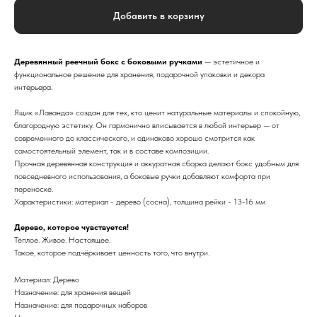
Добавить в корзину
Деревянный реечный бокс с боковыми ручками
— эстетичное и
функциональное решение для хранения, подарочной упаковки и декора
интерьера.
Ящик «Лаванда» создан для тех, кто ценит натуральные материалы и спокойную,
благородную эстетику. Он гармонично вписывается в любой интерьер — от
современного до классического, и одинаково хорошо смотрится как
самостоятельный элемент, так и в составе композиции.
Прочная деревянная конструкция и аккуратная сборка делают бокс удобным для
повседневного использования, а боковые ручки добавляют комфорта при
переноске.
Характеристики: материал - дерево (сосна), толщина рейки - 13-16 мм
Дерево, которое чувствуется!
Тёплое. Живое. Настоящее.
Такое, которое подчёркивает ценность того, что внутри.
Материал: Дерево
Назначение: для хранения вещей
Назначение: для подарочных наборов