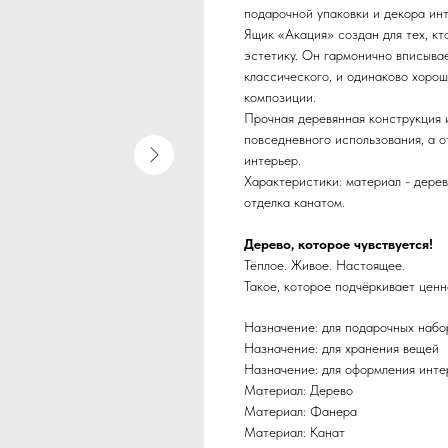
подарочной упаковки и декора ин
Ящик «Акация» создан для тех, к
эстетику. Он гармонично вписыва
классического, и одинаково хорош
композиции.
Прочная деревянная конструкция 
повседневного использования, а 
интерьер.
Характеристики: материал - дерево
отделка канатом.
Дерево, которое чувствуется!
Тёплое. Живое. Настоящее.
Такое, которое подчёркивает ценно
Назначение: для подарочных набо
Назначение: для хранения вещей
Назначение: для оформления инте
Материал: Дерево
Материал: Фанера
Материал: Канат