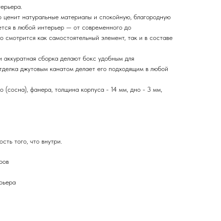
терьера.
то ценит натуральные материалы и спокойную, благородную
ется в любой интерьер — от современного до
о смотрится как самостоятельный элемент, так и в составе
и аккуратная сборка делают бокс удобным для
отделка джутовым канатом делает его подходящим в любой
 (сосна), фанера, толщина корпуса - 14 мм, дно - 3 мм,
сть того, что внутри.
ров
рьера