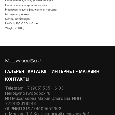
Назначение: для подарочных наборов
Назначение: для хранения вещей
Назначение: для оформления интерьера
Материал: Дерево
Материал: Фанера
LxWxH: 400x300x140 mm
Weight: 2500 g
ГАЛЕРЕЯ
КАТАЛОГ
ИНТЕРНЕТ - МАГАЗИН
КОНТАКТЫ
Telegram +7 (905) 535-16-33
Hello@moswoodbox.ru
ИП Михалькова Мария Олеговна, ИНН
772482018248
ОГРНИП 319774600652902
г. Москва, 1-й Котляковский переулок 6с1