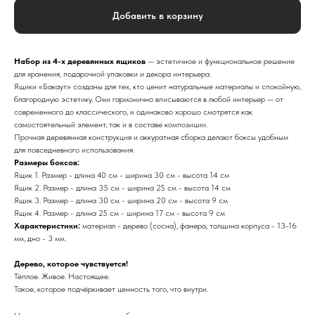
Добавить в корзину
Набор из 4-х деревянных ящиков
— эстетичное и функциональное решение
для хранения, подарочной упаковки и декора интерьера.
Ящики «Бакаут» созданы для тех, кто ценит натуральные материалы и спокойную,
благородную эстетику. Они гармонично вписываются в любой интерьер — от
современного до классического, и одинаково хорошо смотрятся как
самостоятельный элемент, так и в составе композиции.
Прочная деревянная конструкция и аккуратная сборка делают боксы удобным
для повседневного использования.
Размеры боксов:
Ящик 1. Размер - длина 40 см - ширина 30 см - высота 14 см
Ящик 2. Размер - длина 35 см - ширина 25 см - высота 14 см
Ящик 3. Размер - длина 30 см - ширина 20 см - высота 9 см
Ящик 4. Размер - длина 25 см - ширина 17 см - высота 9 см
Характеристики:
материал - дерево (сосна), фанера, толщина корпуса - 13-16
мм, дно - 3 мм.
Дерево, которое чувствуется!
Тёплое. Живое. Настоящее.
Такое, которое подчёркивает ценность того, что внутри.