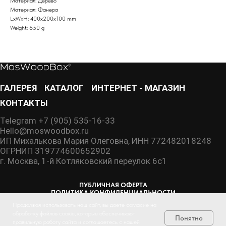
Материал: Дерево
Материал: Фанера
LxWxH: 400x200x100 mm
Weight: 650 g
ГАЛЕРЕЯ
КАТАЛОГ
ИНТЕРНЕТ - МАГАЗИН
КОНТАКТЫ
Telegram +7 (905) 535-16-33
Hello@moswoodbox.ru
ИП Михалькова Мария Олеговна, ИНН 772482018248
ОГРНИП 319774600652902
г. Москва, 1-й Котляковский переулок 6с1
ПУБЛИЧНАЯ ОФЕРТА
ПОЛИТИКА КОНФИДЕНЦИАЛЬНОСТИ
ПОЛЬЗОВАТЕЛЬСКОЕ СОГЛАШЕНИЕ
Продолжая использовать наш сайт, вы даете согласие на
обработку файлов соокіе, которые обеспечивают
Понятно
правильную работу сайта и соглашаетесь с нашей