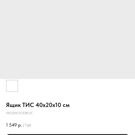
Ящик ТИС 40х20х10 см
MOSWOODBOX
1 549
р.
/
1 pc