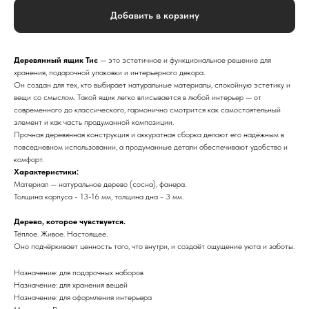
Добавить в корзину
Деревянный ящик Тис
— это эстетичное и функциональное решение для
хранения, подарочной упаковки и интерьерного декора.
Он создан для тех, кто выбирает натуральные материалы, спокойную эстетику и
вещи со смыслом. Такой ящик легко вписывается в любой интерьер — от
современного до классического, гармонично смотрится как самостоятельный
элемент и как часть продуманной композиции.
Прочная деревянная конструкция и аккуратная сборка делают его надёжным в
повседневном использовании, а продуманные детали обеспечивают удобство и
комфорт.
Характеристики:
Материал — натуральное дерево (сосна), фанера.
Толщина корпуса - 13-16 мм, толщина дна - 3 мм.
Дерево, которое чувствуется.
Тёплое. Живое. Настоящее.
Оно подчёркивает ценность того, что внутри, и создаёт ощущение уюта и заботы.
Назначение: для подарочных наборов
Назначение: для хранения вещей
Назначение: для оформления интерьера