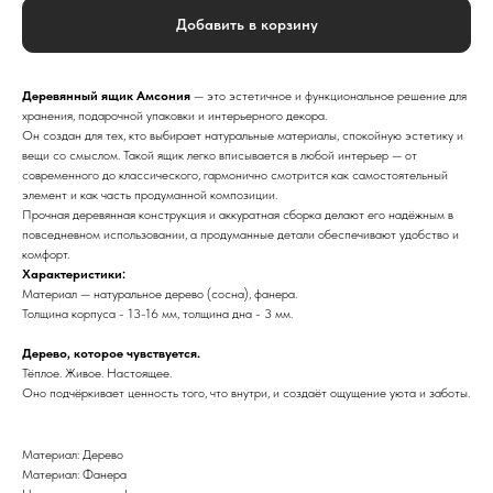
Добавить в корзину
Деревянный ящик Амсония
— это эстетичное и функциональное решение для
хранения, подарочной упаковки и интерьерного декора.
Он создан для тех, кто выбирает натуральные материалы, спокойную эстетику и
вещи со смыслом. Такой ящик легко вписывается в любой интерьер — от
современного до классического, гармонично смотрится как самостоятельный
элемент и как часть продуманной композиции.
Прочная деревянная конструкция и аккуратная сборка делают его надёжным в
повседневном использовании, а продуманные детали обеспечивают удобство и
комфорт.
Характеристики:
Материал — натуральное дерево (сосна), фанера.
Толщина корпуса - 13-16 мм, толщина дна - 3 мм.
Дерево, которое чувствуется.
Тёплое. Живое. Настоящее.
Оно подчёркивает ценность того, что внутри, и создаёт ощущение уюта и заботы.
Материал: Дерево
Материал: Фанера