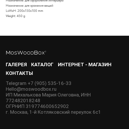
Назначение: для оформления интерьера
Назначение: для хранения вещей
LxWxH: 200x150x100 mm
Weight: 450 g
ГАЛЕРЕЯ
КАТАЛОГ
ИНТЕРНЕТ - МАГАЗИН
КОНТАКТЫ
Telegram +7 (905) 535-16-33
Hello@moswoodbox.ru
ИП Михалькова Мария Олеговна, ИНН
772482018248
ОГРНИП 319774600652902
г. Москва, 1-й Котляковский переулок 6с1