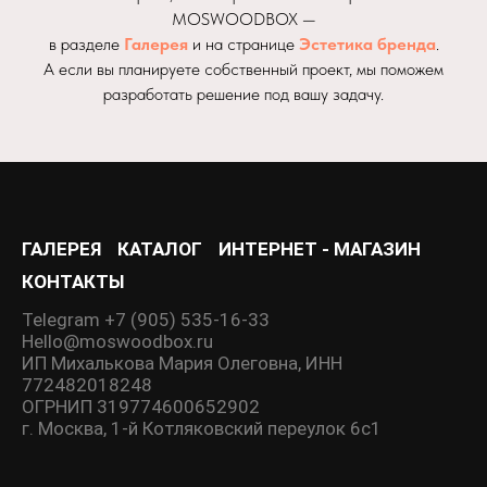
MOSWOODBOX —
в разделе
Галерея
и на странице
Эстетика бренда
.
А если вы планируете собственный проект, мы поможем
разработать решение под вашу задачу.
ГАЛЕРЕЯ
КАТАЛОГ
ИНТЕРНЕТ - МАГАЗИН
КОНТАКТЫ
Telegram +7 (905) 535-16-33
Hello@moswoodbox.ru
ИП Михалькова Мария Олеговна, ИНН
772482018248
ОГРНИП 319774600652902
г. Москва, 1-й Котляковский переулок 6с1